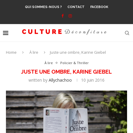
QUI SOMMES-NOUS ?
CONTACT
FACEBOOK
Home
À lire
Juste une ombre, Karine Giebel
À lire
Policier & Thriller
JUSTE UNE OMBRE, KARINE GIEBEL
written by
Allychachoo
10 juin 2016