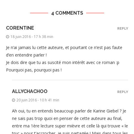
4 COMMENTS
CORENTINE
REPLY
18 juin 2016 - 17 h 38 min
Je n’ai jamais lu cette auteure, et pourtant ce n’est pas faute
d’en entendre parler !
Je dois dire que tu as suscité mon intérêt avec ce roman :p
Pourquoi pas, pourquoi pas !
ALLYCHACHOO
REPLY
20 juin 2016 - 10 h 41 min
Ah oui, tu en entends beaucoup parler de Karine Giebel ? Je
ne sais pas trop quoi en penser de cette auteure au final,
entre ma 1ère lecture super mièvre et celle là qui trouve « le
truc » pour t’accrocher, je suis partagée ! Mais dans tous les