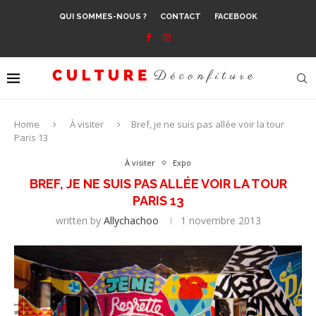
QUI SOMMES-NOUS ?
CONTACT
FACEBOOK
Home
À visiter
Bref, je ne suis pas allée voir la tour
Paris 13
À visiter
Expo
BREF, JE NE SUIS PAS ALLÉE VOIR LA TOUR
PARIS 13
written by
Allychachoo
1 novembre 2013