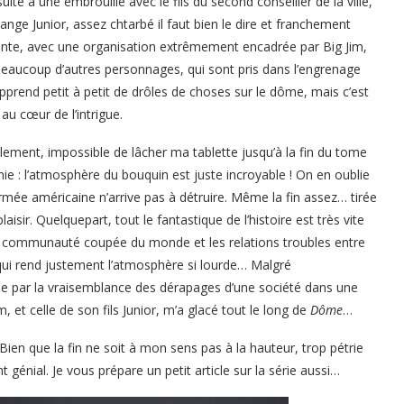
suite à une embrouille avec le fils du second conseiller de la ville,
trange Junior, assez chtarbé il faut bien le dire et franchement
ante, avec une organisation extrêmement encadrée par Big Jim,
eaucoup d’autres personnages, qui sont pris dans l’engrenage
pprend petit à petit de drôles de choses sur le dôme, mais c’est
au cœur de l’intrigue.
talement, impossible de lâcher ma tablette jusqu’à la fin du tome
nie : l’atmosphère du bouquin est juste incroyable ! On en oublie
rmée américaine n’arrive pas à détruire. Même la fin assez… tirée
isir. Quelquepart, tout le fantastique de l’histoire est très vite
tte communauté coupée du monde et les relations troubles entre
e qui rend justement l’atmosphère si lourde… Malgré
ppée par la vraisemblance des dérapages d’une société dans une
, et celle de son fils Junior, m’a glacé tout le long de
Dôme
…
Bien que la fin ne soit à mon sens pas à la hauteur, trop pétrie
 génial. Je vous prépare un petit article sur la série aussi…