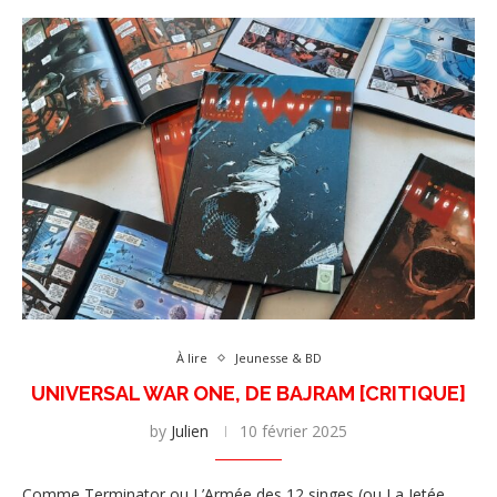
À lire
Jeunesse & BD
UNIVERSAL WAR ONE, DE BAJRAM [CRITIQUE]
by
Julien
10 février 2025
Comme Terminator ou L’Armée des 12 singes (ou La Jetée,