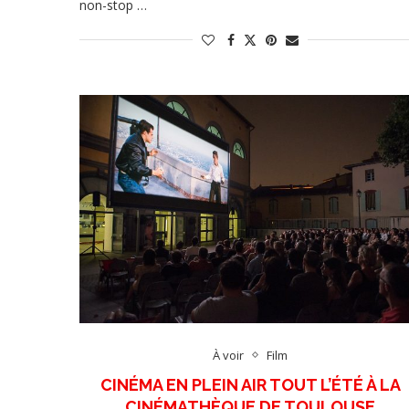
non-stop …
À voir
Film
CINÉMA EN PLEIN AIR TOUT L’ÉTÉ À LA
CINÉMATHÈQUE DE TOULOUSE