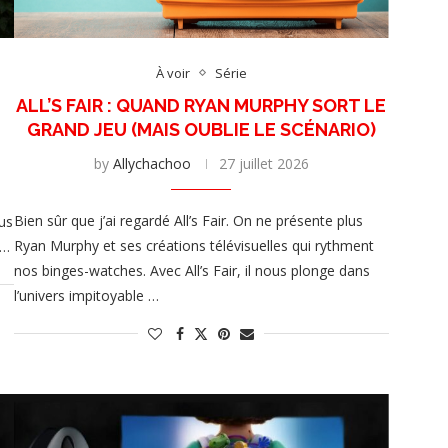
À voir
Série
ALL’S FAIR : QUAND RYAN MURPHY SORT LE
GRAND JEU (MAIS OUBLIE LE SCÉNARIO)
by
Allychachoo
27 juillet 2026
Bien sûr que j’ai regardé All’s Fair. On ne présente plus
ous
Ryan Murphy et ses créations télévisuelles qui rythment
 …
nos binges-watches. Avec All’s Fair, il nous plonge dans
l’univers impitoyable …