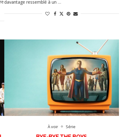
re
davantage ressemblé à un …
…
À voir
Série
N
BYE-BYE THE BOYS