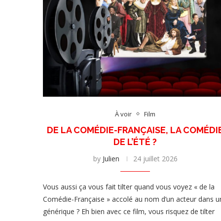
À voir
Film
DE LA COMÉDIE-FRANÇAISE, LA COMÉDI
DE L’ÉTÉ ?
by
Julien
24 juillet 2026
Vous aussi ça vous fait tilter quand vous voyez « de la
Comédie-Française » accolé au nom d’un acteur dans u
générique ? Eh bien avec ce film, vous risquez de tilter