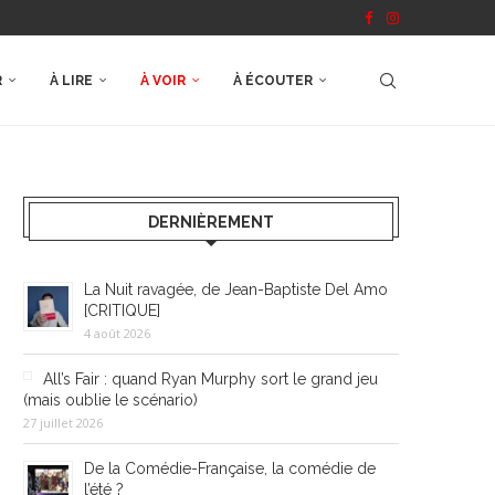
R
À LIRE
À VOIR
À ÉCOUTER
DERNIÈREMENT
La Nuit ravagée, de Jean-Baptiste Del Amo
[CRITIQUE]
4 août 2026
All’s Fair : quand Ryan Murphy sort le grand jeu
(mais oublie le scénario)
27 juillet 2026
De la Comédie-Française, la comédie de
l’été ?