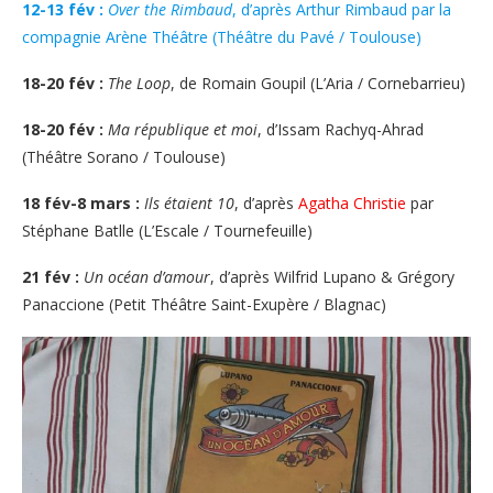
12-13 fév :
Over the Rimbaud
, d’après Arthur Rimbaud par la
compagnie Arène Théâtre (Théâtre du Pavé / Toulouse)
18-20 fév :
The Loop
, de Romain Goupil (L’Aria / Cornebarrieu)
18-20 fév :
Ma république et moi
, d’Issam Rachyq-Ahrad
(Théâtre Sorano / Toulouse)
18 fév-8 mars :
Ils étaient 10
, d’après
Agatha Christie
par
Stéphane Batlle (L’Escale / Tournefeuille)
21 fév :
Un océan d’amour
, d’après Wilfrid Lupano & Grégory
Panaccione (Petit Théâtre Saint-Exupère / Blagnac)