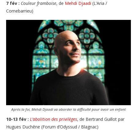
7 fév :
Couleur framboise
, de
Mehdi Djaadi
(L’Aria /
Cornebarrieu)
Après la foi, Mehdi Djaadi va aborder la difficulté pour avoir un enfant
10-13 fév :
L’abolition des privilèges
, de Bertrand Guillot par
Hugues Duchêne (Forum d’Odyssud / Blagnac)