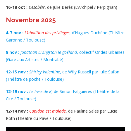
16-18 oct :
Désobéir
, de Julie Berès (L’Archipel / Perpignan)
Novembre 2025
4-7 nov :
L’abolition des privilèges
, d’Hugues Duchêne (Théâtre
Garonne / Toulouse)
8 nov :
Jonathan Livingston le goéland
, collectif Ondes urbaines
(Gare aux Artistes / Montrabé)
12-15 nov :
Shirley Valentine
, de Willy Russell par Julie Safon
(Théâtre de poche / Toulouse)
12-19 nov :
Le livre de K
, de Simon Falguières (Théâtre de la
Cité / Toulouse)
12-14 nov :
Cupidon est malade
, de Pauline Sales par Lucie
Roth (Théâtre du Pavé / Toulouse)