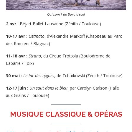
Qui som ? de Baro d’evel
2 avr :
Béjart Ballet Lausanne (Zénith / Toulouse)
10-17 avr :
Ostinato
, d’Alexandre Markoff (Chapiteau au Parc
des Ramiers / Blagnac)
11-18 avr :
Strano
, du Cirque Trottola (Boulodrome de
Labarre / Foix)
30 mai :
Le lac des cygnes
, de Tchaïkovski (Zénith / Toulouse)
12-17 juin :
Un saut dans le bleu
, par Carolyn Carlson (Halle
aux Grains / Toulouse)
MUSIQUE CLASSIQUE & OPÉRAS