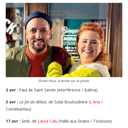
Élodie Poux, à droite sur la photo
2 avr :
Paul de Saint Sernin (Interférence / Balma)
3 avr :
La fin du début
, de Solal Bouloudnine (
L’Aria
/
Cornebarrieu)
17 avr :
Senk
, de
Laura Calu
(Halle aux Grains / Toulouse)