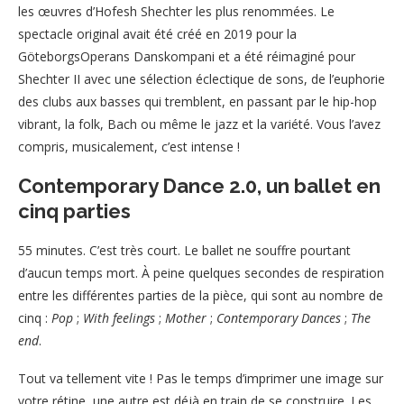
les œuvres d’Hofesh Shechter les plus renommées. Le
spectacle original avait été créé en 2019 pour la
GöteborgsOperans Danskompani et a été réimaginé pour
Shechter II avec une sélection éclectique de sons, de l’euphorie
des clubs aux basses qui tremblent, en passant par le hip-hop
vibrant, la folk, Bach ou même le jazz et la variété. Vous l’avez
compris, musicalement, c’est intense !
Contemporary Dance 2.0, un ballet en
cinq parties
55 minutes. C’est très court. Le ballet ne souffre pourtant
d’aucun temps mort. À peine quelques secondes de respiration
entre les différentes parties de la pièce, qui sont au nombre de
cinq :
Pop
;
With feelings
;
Mother
;
Contemporary Dances
;
The
end
.
Tout va tellement vite ! Pas le temps d’imprimer une image sur
votre rétine, une autre est déjà en train de se construire. Les