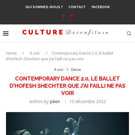
QUI SOMMES-NOUS ?
CONTACT
FACEBOOK
Home
À voir
Contemporary Dance 2.0, le ballet
d’Hofesh Shechter que j’ai failli ne pas voir
À voir
Danse
CONTEMPORARY DANCE 2.0, LE BALLET
D’HOFESH SHECHTER QUE J’AI FAILLI NE PAS
VOIR
written by
Julien
15 décembre 2022