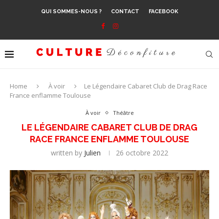
QUI SOMMES-NOUS ?
CONTACT
FACEBOOK
Home
À voir
Le Légendaire Cabaret Club de Drag Race
France enflamme Toulouse
À voir
Théâtre
LE LÉGENDAIRE CABARET CLUB DE DRAG
RACE FRANCE ENFLAMME TOULOUSE
written by
Julien
26 octobre 2022