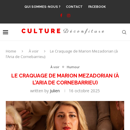
QUI SOMMES-NOUS ?
CONTACT
FACEBOOK
Home
À voir
Le Craquage de Marion Mezadorian (à
l’Aria de Cornebarrieu)
À voir
Humour
LE CRAQUAGE DE MARION MEZADORIAN (À
L’ARIA DE CORNEBARRIEU)
written by
Julien
16 octobre 2025