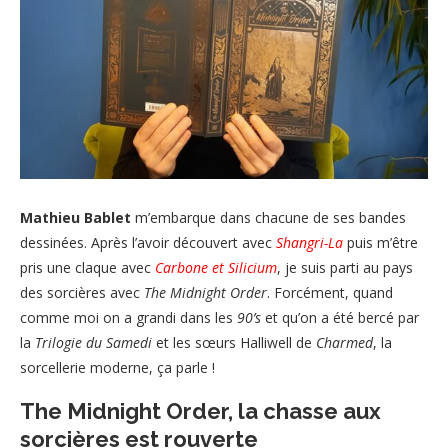
Mathieu Bablet
m’embarque dans chacune de ses bandes
dessinées. Après l’avoir découvert avec
Shangri-La
puis m’être
pris une claque avec
Carbone et Silicium
, je suis parti au pays
des sorcières avec
The Midnight Order
. Forcément, quand
comme moi on a grandi dans les
90’s
et qu’on a été bercé par
la
Trilogie du Samedi
et les sœurs Halliwell de
Charmed
, la
sorcellerie moderne, ça parle !
The Midnight Order, la chasse aux
sorcières est rouverte