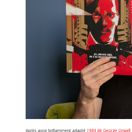
Après avoir brillamment adapté
1984
de George Orwell 