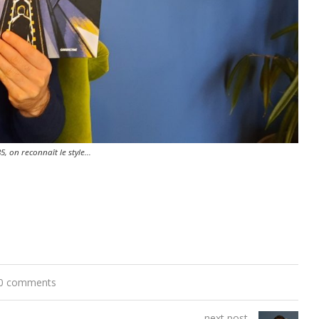
5, on reconnaît le style…
0 comments
next post