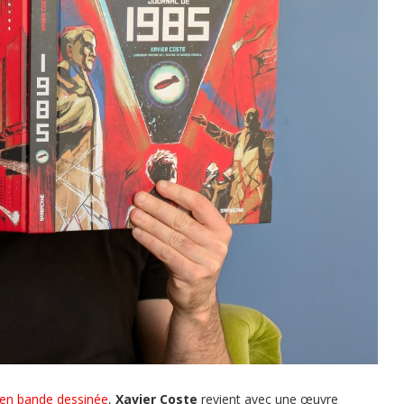
en bande dessinée
,
Xavier Coste
revient avec une œuvre