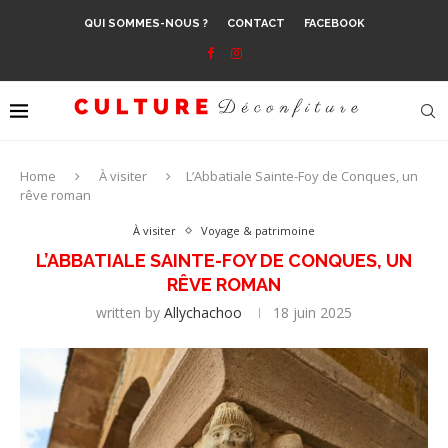
QUI SOMMES-NOUS ?
CONTACT
FACEBOOK
Home
À visiter
L’Abbatiale Sainte-Foy de Conques, un
rêve roman
À visiter
Voyage & patrimoine
L’ABBATIALE SAINTE-FOY DE CONQUES, UN
RÊVE ROMAN
written by
Allychachoo
18 juin 2025