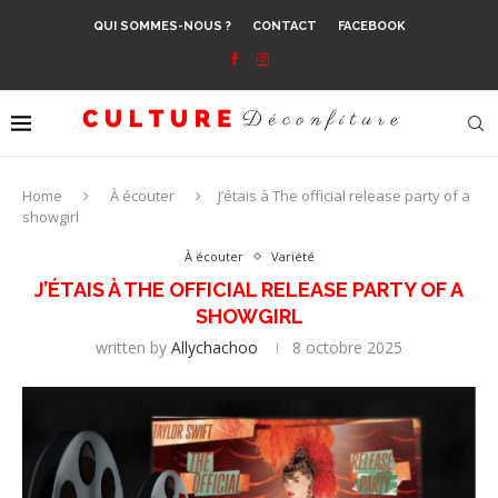
QUI SOMMES-NOUS ?
CONTACT
FACEBOOK
Home
À écouter
J’étais à The official release party of a
showgirl
À écouter
Variété
J’ÉTAIS À THE OFFICIAL RELEASE PARTY OF A
SHOWGIRL
written by
Allychachoo
8 octobre 2025