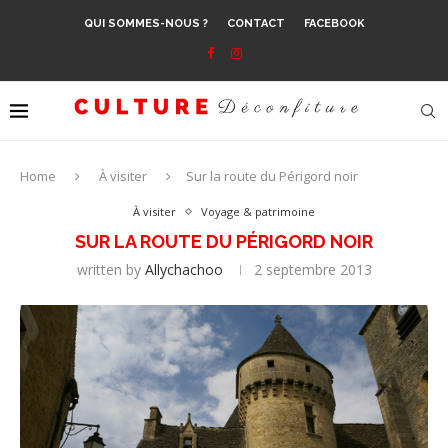
QUI SOMMES-NOUS ?
CONTACT
FACEBOOK
Home
À visiter
Sur la route du Périgord noir
À visiter
Voyage & patrimoine
SUR LA ROUTE DU PÉRIGORD NOIR
written by
Allychachoo
2 septembre 2013