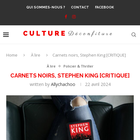
QUI SOMMES-NOUS ?
CONTACT
FACEBOOK
Home
À lire
Carnets noirs, Stephen King [CRITIQUE]
À lire
Policier & Thriller
CARNETS NOIRS, STEPHEN KING [CRITIQUE]
written by
Allychachoo
22 avril 2024