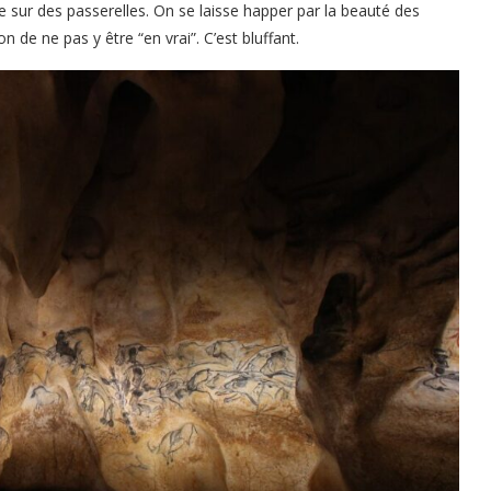
e sur des passerelles. On se laisse happer par la beauté des
de ne pas y être “en vrai”. C’est bluffant.