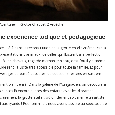
Aventurier – Grotte Chauvet 2 Ardèche
 une expérience ludique et pédagogique
e. Déjà dans la reconstitution de la grotte en elle-même, car la
résentations d’animaux, de celles qui illustrent à la perfection
 “ô, les chevaux, regarde maman le hibou, c’est fou il y a même
de rend la visite très accessible pour toute la famille. Et pour
 vestiges du passé et toutes les questions restées en suspens…
ment bien pensé. Dans la galerie de l’Aurignacien, on découvre à
os succès là encore auprès des enfants avec les dioramas
clairement la grotte-atelier, où on devient soit même un artiste !
ssi aux grands ! Pour terminer, nous avons assisté au spectacle de