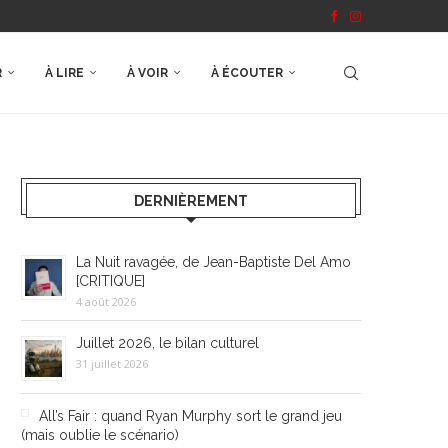
R
À LIRE
À VOIR
À ÉCOUTER
DERNIÈREMENT
La Nuit ravagée, de Jean-Baptiste Del Amo
[CRITIQUE]
4 août 2026
Juillet 2026, le bilan culturel
31 juillet 2026
All’s Fair : quand Ryan Murphy sort le grand jeu
(mais oublie le scénario)