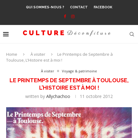
QUI SOMMES-NOUS ?
CONTACT
FACEBOOK
Home
À visiter
Le Printemps de Septembre à
Toulouse, L’Histoire est à moi !
À visiter
Voyage & patrimoine
LE PRINTEMPS DE SEPTEMBRE À TOULOUSE,
L’HISTOIRE EST À MOI !
written by
Allychachoo
11 octobre 2012