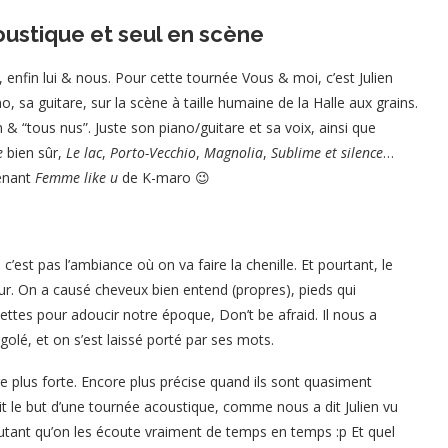
oustique et seul en scène
i, enfin lui & nous. Pour cette tournée Vous & moi, c’est Julien
, sa guitare, sur la scène à taille humaine de la Halle aux grains.
 & “tous nus”. Juste son piano/guitare et sa voix, ainsi que
e
bien sûr,
Le lac
,
Porto-Vecchio
,
Magnolia
,
Sublime et silence
…
renant
Femme like u
de K-maro 😉
’est pas l’ambiance où on va faire la chenille. Et pourtant, le
r. On a causé cheveux bien entend (propres), pieds qui
llettes pour adoucir notre époque, Don’t be afraid. Il nous a
olé, et on s’est laissé porté par ses mots.
plus forte. Encore plus précise quand ils sont quasiment
it le but d’une tournée acoustique, comme nous a dit Julien vu
 autant qu’on les écoute vraiment de temps en temps :p Et quel