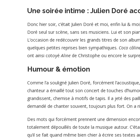
Une soirée intime : Julien Doré ac
Donc hier soir, c’était Julien Doré et moi, enfin lui & mo
Doré seul sur scène, sans ses musiciens. Lui et son piano
L’occasion de redécouvrir les grands titres de son album
quelques petites reprises bien sympathiques.
Coco câlin
ont ainsi cotoyé
Aline
de Christophe ou encore le surp
Humour & émotion
Comme l’a souligné Julien Doré, forcément l’acoustique, c
chanteur a émaillé tout son concert de touches d’humou
grandissent, chemise à motifs de tapis. Il a jeté des pai
demandé de chanter souvent, toujours plus fort. On a rig
Des mots qui forcément prennent une dimension encore 
totalement dépouillés de toute la musique autour. C’éta
qu’il se fait quand même bien chier à écrire ses textes