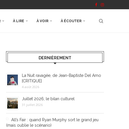
R
À LIRE
À VOIR
À ÉCOUTER
DERNIÈREMENT
La Nuit ravagée, de Jean-Baptiste Del Amo
[CRITIQUE]
4 août 2026
Juillet 2026, le bilan culturel
31 juillet 2026
All’s Fair : quand Ryan Murphy sort le grand jeu
(mais oublie le scénario)