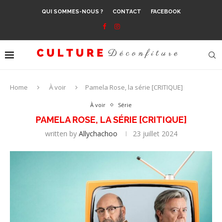
QUI SOMMES-NOUS ?
CONTACT
FACEBOOK
Home
À voir
Pamela Rose, la série [CRITIQUE]
À voir
Série
PAMELA ROSE, LA SÉRIE [CRITIQUE]
written by
Allychachoo
23 juillet 2024