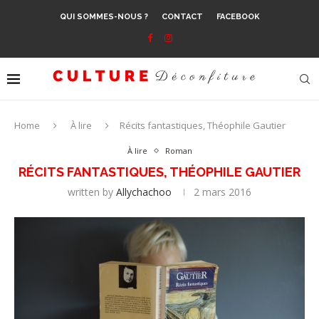
QUI SOMMES-NOUS ?
CONTACT
FACEBOOK
Home
À lire
Récits fantastiques, Théophile Gautier
À lire
Roman
RÉCITS FANTASTIQUES, THÉOPHILE GAUTIER
written by
Allychachoo
2 mars 2016