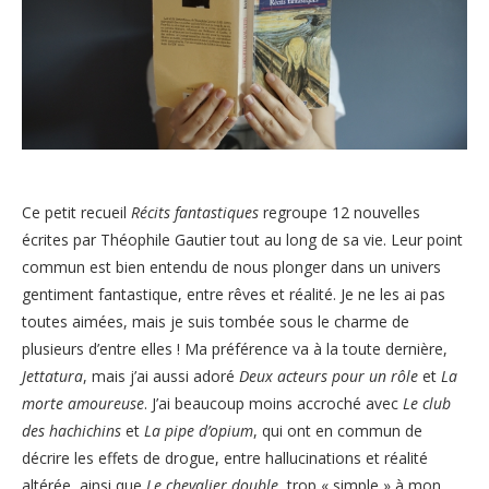
Ce petit recueil
Récits fantastiques
regroupe 12 nouvelles
écrites par Théophile Gautier tout au long de sa vie. Leur point
commun est bien entendu de nous plonger dans un univers
gentiment fantastique, entre rêves et réalité. Je ne les ai pas
toutes aimées, mais je suis tombée sous le charme de
plusieurs d’entre elles ! Ma préférence va à la toute dernière,
Jettatura
, mais j’ai aussi adoré
Deux acteurs pour un rôle
et
La
morte amoureuse
. J’ai beaucoup moins accroché avec
Le club
des hachichins
et
La pipe d’opium
, qui ont en commun de
décrire les effets de drogue, entre hallucinations et réalité
altérée, ainsi que
Le chevalier double
, trop « simple » à mon