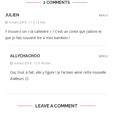
2 COMMENTS
JULIEN
REPLY
4 mars 2016 - 11 h 12 min
Y trouve-t-on « la cafetière » ? C’est un conte que j’adore et
que je fais souvent lire à mes bambins !
ALLYCHACHOO
REPLY
4 mars 2016 - 12 h 49 min
Oui, tout à fait, elle y figure ! Je l’ai bien aimé cette nouvelle
d’ailleurs 🙂
LEAVE A COMMENT