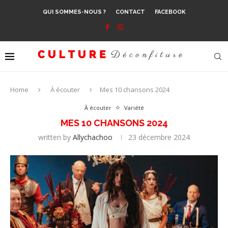
QUI SOMMES-NOUS ?
CONTACT
FACEBOOK
Home
À écouter
Mes 10 chansons 2024
À écouter
Variété
MES 10 CHANSONS 2024
written by
Allychachoo
23 décembre 2024