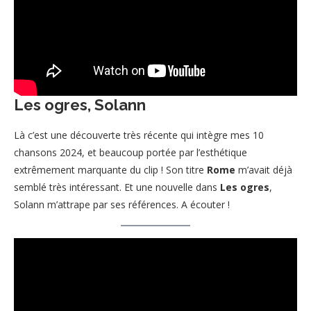
Les ogres, Solann
Là c’est une découverte très récente qui intègre mes 10
chansons 2024, et beaucoup portée par l’esthétique
extrêmement marquante du clip ! Son titre
Rome
m’avait déjà
semblé très intéressant. Et une nouvelle dans
Les ogres
,
Solann m’attrape par ses références. A écouter !