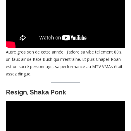
Autre gros son de cette année ! J’adore sa vibe tellement 80’s,
un faux air de Kate Bush qui m’entraîne. Et puis Chapell Roan
est un sacré personnage, sa performance au MTV VMAs était
assez dingue.
Resign, Shaka Ponk