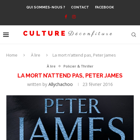
QUI SOMMES-NOUS ?
CONTACT
FACEBOOK
Home
À lire
La mort n’attend pas, Peter James
À lire
Policier & Thriller
LA MORT N’ATTEND PAS, PETER JAMES
written by
Allychachoo
23 février 2016