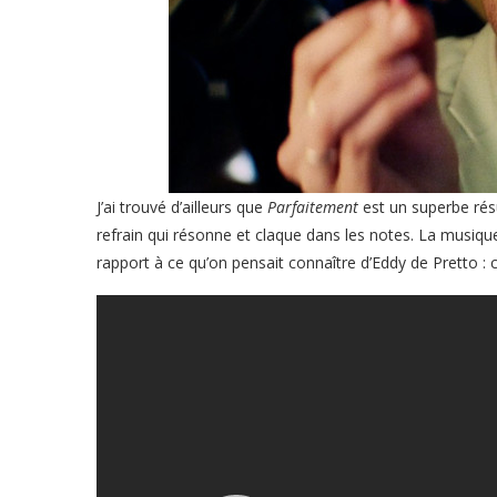
J’ai trouvé d’ailleurs que
Parfaitement
est un superbe rés
refrain qui résonne et claque dans les notes. La musiq
rapport à ce qu’on pensait connaître d’Eddy de Pretto : c