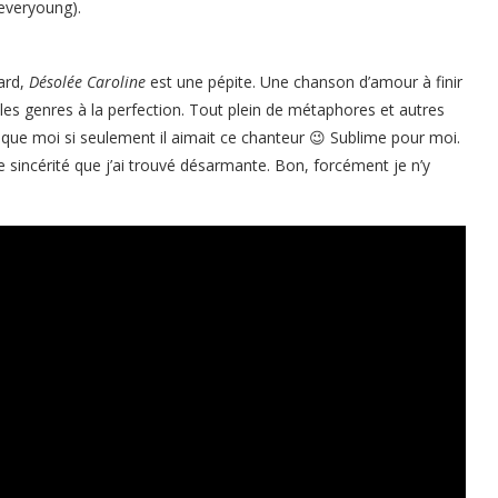
everyoung).
gard,
Désolée Caroline
est une pépite. Une chanson d’amour à finir
 les genres à la perfection. Tout plein de métaphores et autres
x que moi si seulement il aimait ce chanteur 😉 Sublime pour moi.
 sincérité que j’ai trouvé désarmante. Bon, forcément je n’y