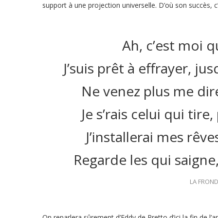
support à une projection universelle. D’où son succès, c’
Ah, c’est moi 
J’suis prêt à effrayer, j
Ne venez plus me dir
Je s’rais celui qui tire
J’installerai mes rêves
Regarde les qui saigne
LA FROND
On reparlera sûrement d’Eddy de Pretto d’ici la fin de l