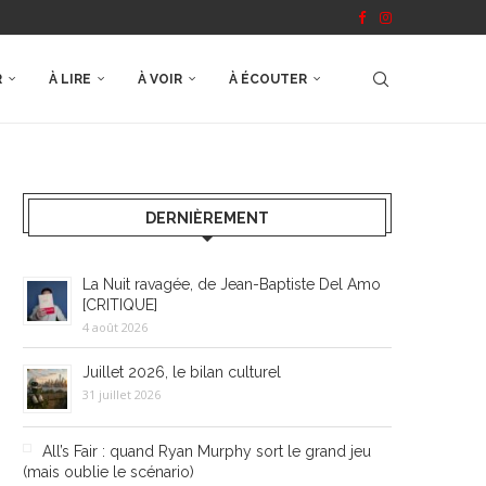
R
À LIRE
À VOIR
À ÉCOUTER
DERNIÈREMENT
La Nuit ravagée, de Jean-Baptiste Del Amo
[CRITIQUE]
4 août 2026
Juillet 2026, le bilan culturel
31 juillet 2026
All’s Fair : quand Ryan Murphy sort le grand jeu
(mais oublie le scénario)