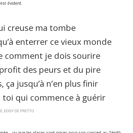
est évident.
qui creuse ma tombe
usqu’à enterrer ce vieux monde
e comment je dois sourire
, profit des peurs et du pire
, ça jusqu’à n’en plus finir
, toi qui commence à guérir
E, EDDY DE PRETTO
’année… vu que les places sont prises pour son concert au Zénith