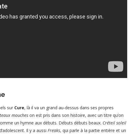
me
nels sur
Cure
, là il va un grand au-dessus dans ses propres
teaux mouches
on est pris dans son histoire, avec un titre qu’on
e comme un hymne aux débuts. Débuts débuts beaux.
Créteil soleil
’adolescent. Il y a aussi
Freaks
, qui parle à la partie entière et un