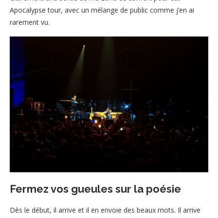
Apocalypse tour, avec un mélange de public comme j’en ai
rarement vu.
Fermez vos gueules sur la poésie
Dès le début, il arrive et il en envoie des beaux mots. Il arrive