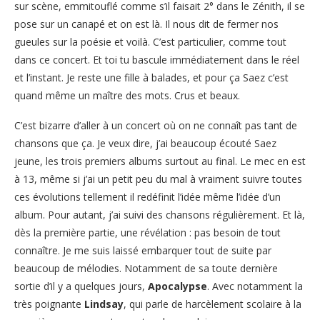
sur scène, emmitouflé comme s’il faisait 2° dans le Zénith, il se
pose sur un canapé et on est là. Il nous dit de fermer nos
gueules sur la poésie et voilà. C’est particulier, comme tout
dans ce concert. Et toi tu bascule immédiatement dans le réel
et l’instant. Je reste une fille à balades, et pour ça Saez c’est
quand même un maître des mots. Crus et beaux.
C’est bizarre d’aller à un concert où on ne connaît pas tant de
chansons que ça. Je veux dire, j’ai beaucoup écouté Saez
jeune, les trois premiers albums surtout au final. Le mec en est
à 13, même si j’ai un petit peu du mal à vraiment suivre toutes
ces évolutions tellement il redéfinit l’idée même l’idée d’un
album. Pour autant, j’ai suivi des chansons régulièrement. Et là,
dès la première partie, une révélation : pas besoin de tout
connaître. Je me suis laissé embarquer tout de suite par
beaucoup de mélodies. Notamment de sa toute dernière
sortie d’il y a quelques jours,
Apocalypse
. Avec notamment la
très poignante
Lindsay
, qui parle de harcèlement scolaire à la