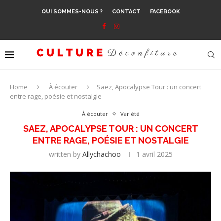
QUI SOMMES-NOUS ?
CONTACT
FACEBOOK
Home
À écouter
Saez, Apocalypse Tour : un concert
entre rage, poésie et nostalgie
À écouter
Variété
SAEZ, APOCALYPSE TOUR : UN CONCERT
ENTRE RAGE, POÉSIE ET NOSTALGIE
written by
Allychachoo
1 avril 2025