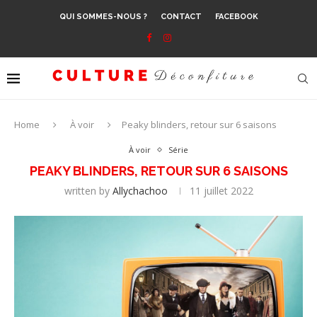
QUI SOMMES-NOUS ?
CONTACT
FACEBOOK
Home
À voir
Peaky blinders, retour sur 6 saisons
À voir
Série
PEAKY BLINDERS, RETOUR SUR 6 SAISONS
written by
Allychachoo
11 juillet 2022