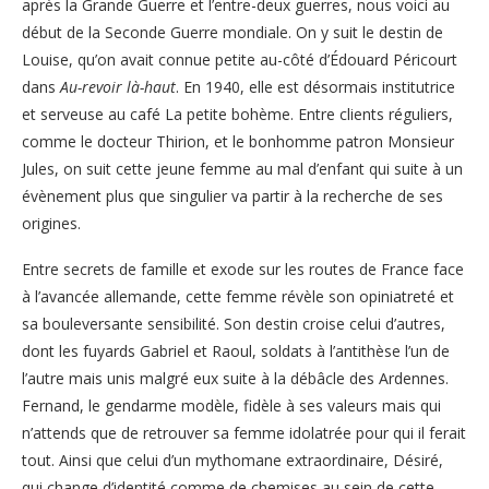
après la Grande Guerre et l’entre-deux guerres, nous voici au
début de la Seconde Guerre mondiale. On y suit le destin de
Louise, qu’on avait connue petite au-côté d’Édouard Péricourt
dans
Au-revoir là-haut
. En 1940, elle est désormais institutrice
et serveuse au café La petite bohème. Entre clients réguliers,
comme le docteur Thirion, et le bonhomme patron Monsieur
Jules, on suit cette jeune femme au mal d’enfant qui suite à un
évènement plus que singulier va partir à la recherche de ses
origines.
Entre secrets de famille et exode sur les routes de France face
à l’avancée allemande, cette femme révèle son opiniatreté et
sa bouleversante sensibilité. Son destin croise celui d’autres,
dont les fuyards Gabriel et Raoul, soldats à l’antithèse l’un de
l’autre mais unis malgré eux suite à la débâcle des Ardennes.
Fernand, le gendarme modèle, fidèle à ses valeurs mais qui
n’attends que de retrouver sa femme idolatrée pour qui il ferait
tout. Ainsi que celui d’un mythomane extraordinaire, Désiré,
qui change d’identité comme de chemises au sein de cette