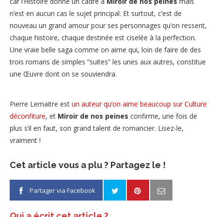
car l’Histoire donne un cadre à
Miroir de nos peines
mais
n’est en aucun cas le sujet principal. Et surtout, c’est de
nouveau un grand amour pour ses personnages qu’on ressent,
chaque histoire, chaque destinée est ciselée à la perfection.
Une vraie belle saga comme on aime qui, loin de faire de des
trois romans de simples “suites” les unes aux autres, constitue
une Œuvre dont on se souviendra.
Pierre Lemaitre est
un auteur qu’on aime beaucoup sur Culture
déconfiture
, et
Miroir de nos peines
confirme, une fois de
plus s’il en faut, son grand talent de romancier. Lisez-le,
vraiment !
Cet article vous a plu ? Partagez le !
Partager via Facebook
Qui a écrit cet article ?