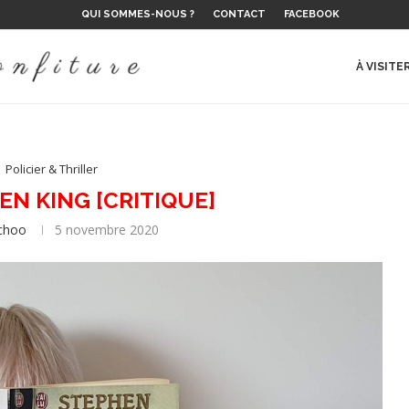
QUI SOMMES-NOUS ?
CONTACT
FACEBOOK
 LE...
E DE L’ÉTÉ ?
 SUR LE...
LAURENT...
NS
ES, D’EMIL...
 ET RÉALITÉ
..
À VISITE
Policier & Thriller
EN KING [CRITIQUE]
achoo
5 novembre 2020