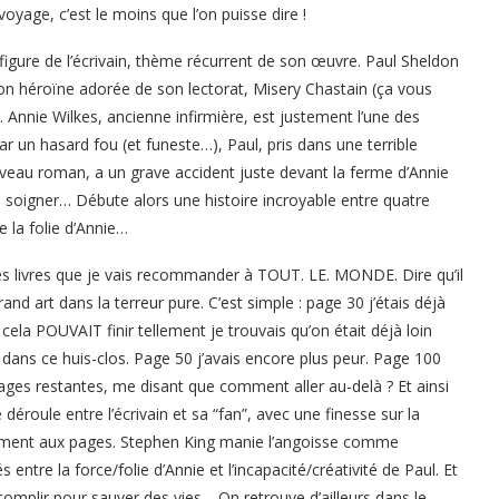
voyage, c’est le moins que l’on puisse dire !
 figure de l’écrivain, thème récurrent de son œuvre. Paul Sheldon
on héroïne adorée de son lectorat, Misery Chastain (ça vous
). Annie Wilkes, ancienne infirmière, est justement l’une des
r un hasard fou (et funeste…), Paul, pris dans une terrible
uveau roman, a un grave accident juste devant la ferme d’Annie
is soigner… Débute alors une histoire incroyable entre quatre
 la folie d’Annie…
s livres que je vais recommander à TOUT. LE. MONDE. Dire qu’il
and art dans la terreur pure. C’est simple : page 30 j’étais déjà
la POUVAIT finir tellement je trouvais qu’on était déjà loin
r dans ce huis-clos. Page 50 j’avais encore plus peur. Page 100
ges restantes, me disant que comment aller au-delà ? Et ainsi
déroule entre l’écrivain et sa “fan”, avec une finesse sur la
lement aux pages. Stephen King manie l’angoisse comme
 entre la force/folie d’Annie et l’incapacité/créativité de Paul. Et
complir pour sauver des vies… On retrouve d’ailleurs dans le