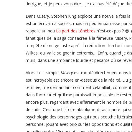
l’intrigue, et je peux vous dire… je n’ai pas été déçue du 
Dans
Misery
, Stephen King exploite une nouvelle fois la
est un écrivain à succès, mais un peu embarrassé par s
rappelle un peu
La part des ténèbres
n’est-ce- pas ? 😉 
fanatiques de la saga consacrée à la fameuse Misery. Pa
tempête de neige juste après la rédaction d’un tout no
Wilkes, qui va le soigner in extremis… Enfin, quand je d
murs, dans une ambiance lourde et pesante où se révèle
Alors c’est simple.
Misery
est monté directement dans le
est incroyable est encore en-dessous de la réalité. Du gr
terrifiée, me demandant comment cela allait, comment ce
dans l’horreur et qu’il me paraissait impossible de reste
encore plus, regardant avec effarement le nombre de pa
de suite. C’est une histoire absolument fascinante qui se 
psychologie des personnages qui nous scotche littéra
personne, jouant avec brio sur les oppositions et dualités
au milieu notre Misery qui a une singulière mission à ac