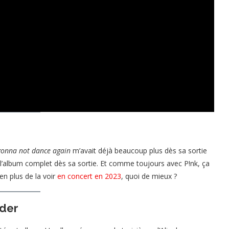
gonna not dance again
m’avait déjà beaucoup plus dès sa sortie
r l’album complet dès sa sortie. Et comme toujours avec P!nk, ça
en plus de la voir
en concert en 2023
, quoi de mieux ?
ider