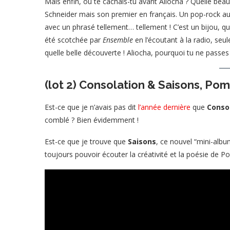
Mais enfin, où te cachais-tu avant Aliocha ? Quelle bea
Schneider mais son premier en français. Un pop-rock aux
avec un phrasé tellement… tellement ! C’est un bijou, q
été scotchée par
Ensemble
en l’écoutant à la radio, seul
quelle belle découverte ! Aliocha, pourquoi tu ne passe
(lot 2) Consolation & Saisons, P
Est-ce que je n’avais pas dit
l’année dernière
que
Conso
comblé ? Bien évidemment !
Est-ce que je trouve que
Saisons
, ce nouvel “mini-album
toujours pouvoir écouter la créativité et la poésie de P