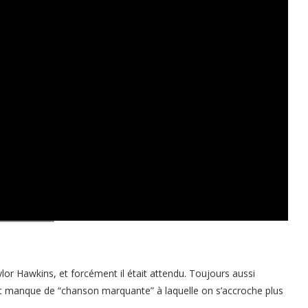
ylor Hawkins, et forcément il était attendu. Toujours aussi
tit manque de “chanson marquante” à laquelle on s’accroche plus