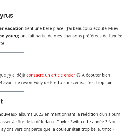
yrus
r vacation
tient une belle place ! J’ai beaucoup écouté Miley
 be young
ont fait partie de mes chansons préférées de l’année.
te !
ue j’y ai déjà
consacré un article entier
😉 A écouter bien
4 avant de revoir Eddy de Pretto sur scène… c’est trop loin !
t
de nouveaux albums 2023 en mentionnant la réédition d’un album
asser à côté de la déferlante Taylor Swift cette année ? Non.
Taylor’s version) parce que la couleur était trop belle, tmtc ?