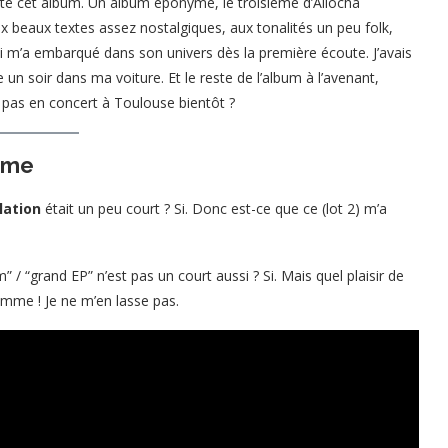
uté cet album. Un album éponyme, le troisième d’Aliocha
 beaux textes assez nostalgiques, aux tonalités un peu folk,
ui m’a embarqué dans son univers dès la première écoute. J’avais
e un soir dans ma voiture. Et le reste de l’album à l’avenant,
s pas en concert à Toulouse bientôt ?
omme
lation
était un peu court ? Si. Donc est-ce que ce (lot 2) m’a
” / “grand EP” n’est pas un court aussi ? Si. Mais quel plaisir de
omme ! Je ne m’en lasse pas.