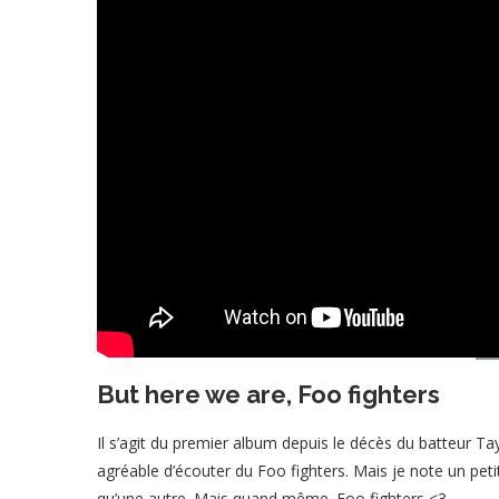
But here we are, Foo fighters
Il s’agit du premier album depuis le décès du batteur Ta
agréable d’écouter du Foo fighters. Mais je note un pe
qu’une autre. Mais quand même. Foo fighters <3