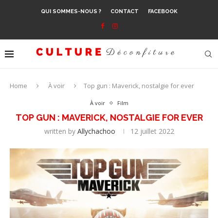
QUI SOMMES-NOUS ?
CONTACT
FACEBOOK
Home
À voir
Top gun : Maverick, nostalgie for ever
À voir
Film
TOP GUN : MAVERICK, NOSTALGIE FOR EVER
written by
Allychachoo
12 juillet 2022