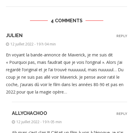
4 COMMENTS
JULIEN
REPLY
12 juillet 2022 - 19 h 04 min
En voyant la bande-annonce de Maverick, je me suis dit
« Pourquoi pas, mais faudrait que je vois l’original ». Alors j’ai
regardé l’original et je l’ai trouvé nuuuuuul, mais nuuuuul… Du
coup je ne suis pas allé voir Maverick. Je pense avoir raté le
coche, j’aurais dû voir le film dans les années 80-90 et pas en
2022 pour que la magie opère…
ALLYCHACHOO
REPLY
12 juillet 2022 - 19 h 05 min
Ah mais c’est clair !!! C’était un film à voir à l’époque, je n’ai