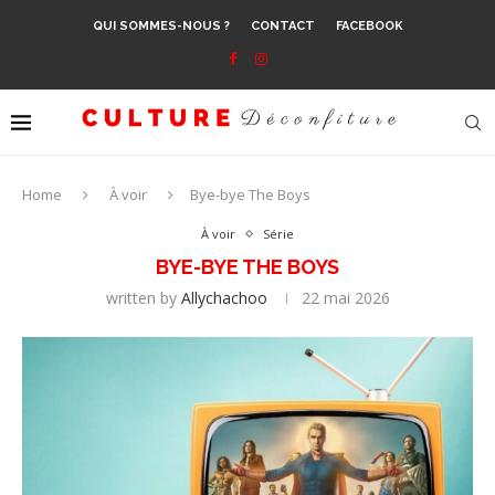
QUI SOMMES-NOUS ?
CONTACT
FACEBOOK
Home
À voir
Bye-bye The Boys
À voir
Série
BYE-BYE THE BOYS
written by
Allychachoo
22 mai 2026