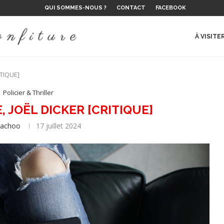
QUI SOMMES-NOUS ?
CONTACT
FACEBOOK
 LE...
E DE L’ÉTÉ ?
 SUR LE...
LAURENT...
NS
ES, D’EMIL...
 ET RÉALITÉ
..
À VISITE
ITIQUE]
Policier & Thriller
 JOËL DICKER [CRITIQUE]
hachoo
17 juillet 2024