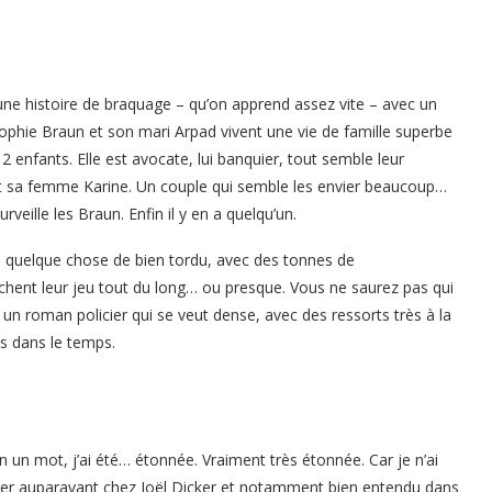
une histoire de braquage – qu’on apprend assez vite – avec un
ophie Braun et son mari Arpad vivent une vie de famille superbe
 2 enfants. Elle est avocate, lui banquier, tout semble leur
, et sa femme Karine. Un couple qui semble les envier beaucoup…
eille les Braun. Enfin il y en a quelqu’un.
uelque chose de bien tordu, avec des tonnes de
ent leur jeu tout du long… ou presque. Vous ne saurez pas qui
ef, un roman policier qui se veut dense, avec des ressorts très à la
s dans le temps.
n un mot, j’ai été… étonnée. Vraiment très étonnée. Car je n’ai
écier auparavant chez Joël Dicker et notamment bien entendu dans