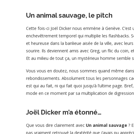
Un animal sauvage, le pitch
Cette fois-ci Joël Dicker nous emmène à Genève. C’est 
enchevêtrement temporel qui multiplie les flashbacks. S
et heureuse dans la banlieue aisée de la ville, avec leurs
sourire. Ils deviennent amis avec Greg, un flic du coin
Et au milieu de tout ça, un mystérieux homme semble surv
Vous vous en doutez, nous sommes quand même dans q
rebondissements. Absolument tous les personnages cach
est qui au fait, ni qui fait quoi jusqu’à l’ultime page. Br
mode en ce moment par sa multiplication de digression
Joël Dicker m’a étonné…
Que vous dire clairement avec
Un animal sauvage
? E
pas vraiment retrouvé la dextérité que j’avais pu appr