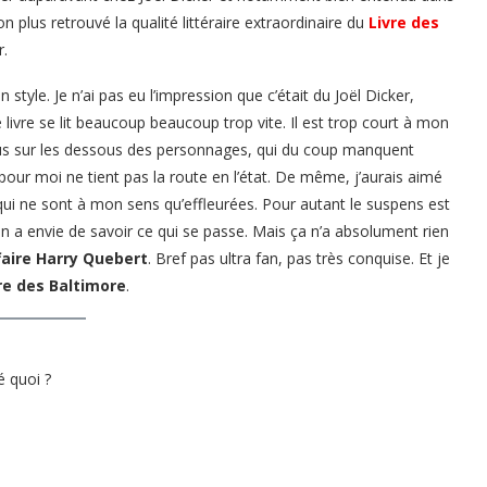
non plus retrouvé la qualité littéraire extraordinaire du
Livre des
r.
n style. Je n’ai pas eu l’impression que c’était du Joël Dicker,
 livre se lit beaucoup beaucoup trop vite. Il est trop court à mon
 plus sur les dessous des personnages, qui du coup manquent
our moi ne tient pas la route en l’état. De même, j’aurais aimé
i ne sont à mon sens qu’effleurées. Pour autant le suspens est
u’on a envie de savoir ce qui se passe. Mais ça n’a absolument rien
ffaire Harry Quebert
. Bref pas ultra fan, pas très conquise. Et je
re des Baltimore
.
 quoi ?