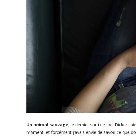
Un animal sauvage
, le dernier sorti de Joël Dicker : bi
moment, et forcément j’avais envie de savoir ce que do