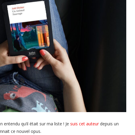
en entendu qu’il était sur ma liste ! Je
suis cet auteur
depuis un
nnait ce nouvel opus.