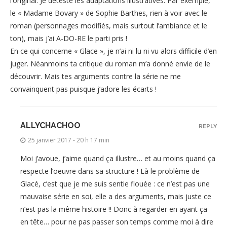
l’original. Je déteste les adaptations illustratives. Par exemple,
le « Madame Bovary » de Sophie Barthes, rien à voir avec le
roman (personnages modifiés, mais surtout l’ambiance et le
ton), mais j’ai A-DO-RE le parti pris !
En ce qui concerne « Glace », je n’ai ni lu ni vu alors difficile d’en
juger. Néanmoins ta critique du roman m’a donné envie de le
découvrir. Mais tes arguments contre la série ne me
convainquent pas puisque j’adore les écarts !
ALLYCHACHOO
REPLY
25 janvier 2017 - 20 h 17 min
Moi j’avoue, j’aime quand ça illustre… et au moins quand ça
respecte l’oeuvre dans sa structure ! Là le problème de
Glacé, c’est que je me suis sentie flouée : ce n’est pas une
mauvaise série en soi, elle a des arguments, mais juste ce
n’est pas la même histoire !! Donc à regarder en ayant ça
en tête… pour ne pas passer son temps comme moi à dire