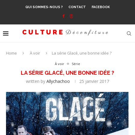
QUI SOMMES-NOUS ?
CONTACT
FACEBOOK
Home
À voir
La série Glacé, une bonne idée ?
À voir
Série
LA SÉRIE GLACÉ, UNE BONNE IDÉE ?
written by
Allychachoo
25 janvier 2017