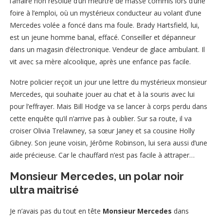
l’affaire non résolue d’un meurtre de masse commis lors d’une
foire à l’emploi, où un mystérieux conducteur au volant d’une
Mercedes volée a foncé dans ma foule. Brady Hartsfield, lui,
est un jeune homme banal, effacé. Conseiller et dépanneur
dans un magasin d’électronique. Vendeur de glace ambulant. Il
vit avec sa mère alcoolique, après une enfance pas facile.
Notre policier reçoit un jour une lettre du mystérieux monsieur
Mercedes, qui souhaite jouer au chat et à la souris avec lui
pour l’effrayer. Mais Bill Hodge va se lancer à corps perdu dans
cette enquête qu’il n’arrive pas à oublier. Sur sa route, il va
croiser Olivia Trelawney, sa sœur Janey et sa cousine Holly
Gibney. Son jeune voisin, Jérôme Robinson, lui sera aussi d’une
aide précieuse. Car le chauffard n’est pas facile à attraper…
Monsieur Mercedes, un polar noir
ultra maitrisé
Je n’avais pas du tout en tête
Monsieur Mercedes
dans