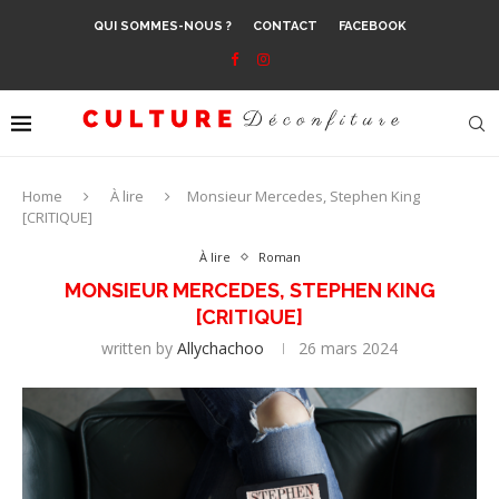
QUI SOMMES-NOUS ?
CONTACT
FACEBOOK
Home
À lire
Monsieur Mercedes, Stephen King
[CRITIQUE]
À lire
Roman
MONSIEUR MERCEDES, STEPHEN KING
[CRITIQUE]
written by
Allychachoo
26 mars 2024