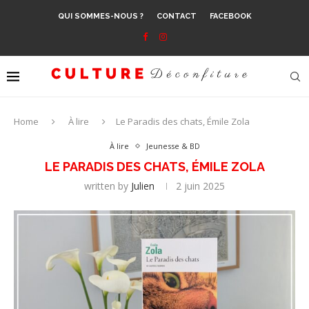
QUI SOMMES-NOUS ?
CONTACT
FACEBOOK
Home
À lire
Le Paradis des chats, Émile Zola
À lire
Jeunesse & BD
LE PARADIS DES CHATS, ÉMILE ZOLA
written by
Julien
2 juin 2025