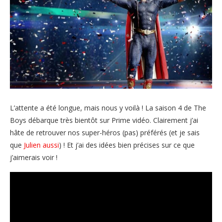
L’attente a été longue, mais nous y voilà ! La saison 4 de The
Boys débarque très bientôt sur Prime vidéo. Clairement j’ai
hâte de retrouver nos super-héros (pas) préférés (et je sais
que
Julien aussi
) ! Et j’ai des idées bien précises sur ce que
j’aimerais voir !