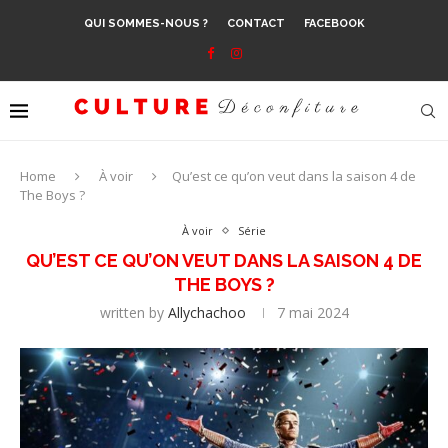
QUI SOMMES-NOUS ?
CONTACT
FACEBOOK
Home
À voir
Qu’est ce qu’on veut dans la saison 4 de
The Boys ?
À voir
Série
QU’EST CE QU’ON VEUT DANS LA SAISON 4 DE
THE BOYS ?
written by
Allychachoo
7 mai 2024