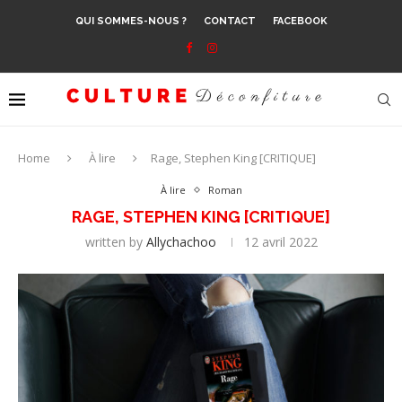
QUI SOMMES-NOUS ?
CONTACT
FACEBOOK
Home
À lire
Rage, Stephen King [CRITIQUE]
À lire
Roman
RAGE, STEPHEN KING [CRITIQUE]
written by
Allychachoo
12 avril 2022