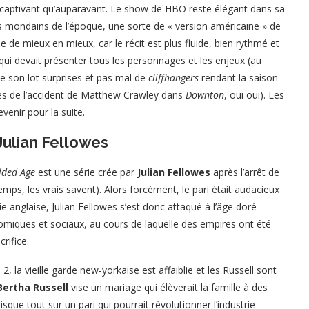
 captivant qu’auparavant. Le show de HBO reste élégant dans sa
es mondains de l’époque, une sorte de « version américaine » de
 de mieux en mieux, car le récit est plus fluide, bien rythmé et
 qui devait présenter tous les personnages et les enjeux (au
ve son lot surprises et pas mal de
cliffhangers
rendant la saison
es de l’accident de Matthew Crawley dans
Downton
, oui oui). Les
venir pour la suite.
Julian Fellowes
lded Age
est une série crée par
Julian Fellowes
après l’arrêt de
emps, les vrais savent). Alors forcément, le pari était audacieux
ie anglaise, Julian Fellowes s’est donc attaqué à l’âge doré
iques et sociaux, au cours de laquelle des empires ont été
rifice.
2, la vieille garde new-yorkaise est affaiblie et les Russell sont
Bertha Russell
vise un mariage qui élèverait la famille à des
ue tout sur un pari qui pourrait révolutionner l’industrie