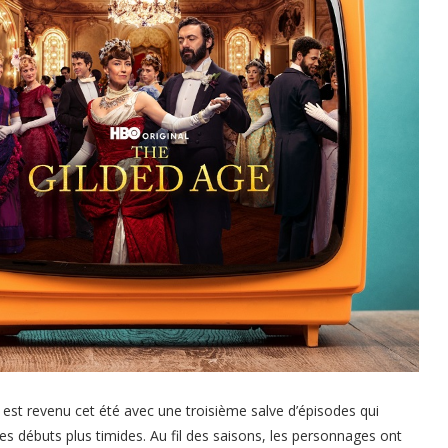
est revenu cet été avec une troisième salve d’épisodes qui
es débuts plus timides. Au fil des saisons, les personnages ont