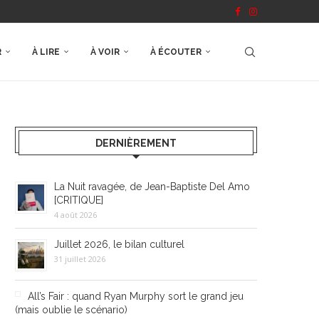
R
À LIRE
À VOIR
À ÉCOUTER
DERNIÈREMENT
La Nuit ravagée, de Jean-Baptiste Del Amo
[CRITIQUE]
4 août 2026
Juillet 2026, le bilan culturel
31 juillet 2026
All’s Fair : quand Ryan Murphy sort le grand jeu
(mais oublie le scénario)