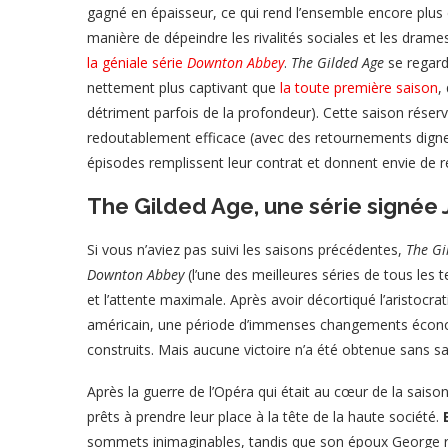
gagné en épaisseur, ce qui rend l’ensemble encore plus
manière de dépeindre les rivalités sociales et les dram
la géniale série
Downton Abbey
.
The Gilded Age
se regarde
nettement plus captivant que
la toute première saison
,
détriment parfois de la profondeur). Cette saison réser
redoutablement efficace (avec des retournements dign
épisodes remplissent leur contrat et donnent envie de re
The Gilded Age, une série signée 
Si vous n’aviez pas suivi les saisons précédentes,
The Gi
Downton Abbey
(l’une des meilleures séries de tous les t
et l’attente maximale. Après avoir décortiqué l’aristocrat
américain, une période d’immenses changements économ
construits. Mais aucune victoire n’a été obtenue sans sac
Après la guerre de l’Opéra qui était au cœur de la saison 
prêts à prendre leur place à la tête de la haute société.
sommets inimaginables, tandis que son époux George risq