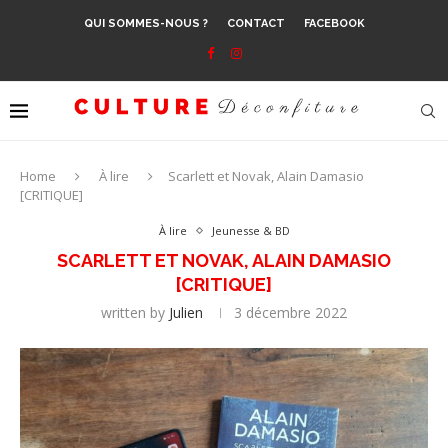
QUI SOMMES-NOUS ?
CONTACT
FACEBOOK
Home
À lire
Scarlett et Novak, Alain Damasio
[CRITIQUE]
À lire
Jeunesse & BD
SCARLETT ET NOVAK, ALAIN DAMASIO
[CRITIQUE]
written by
Julien
3 décembre 2022