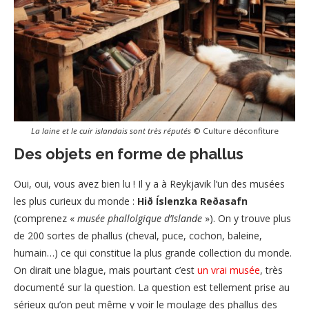
La laine et le cuir islandais sont très réputés
© Culture déconfiture
Des objets en forme de phallus
Oui, oui, vous avez bien lu ! Il y a à Reykjavik l’un des musées
les plus curieux du monde :
Hið Íslenzka Reðasafn
(comprenez «
musée phallolgique d’Islande
»). On y trouve plus
de 200 sortes de phallus (cheval, puce, cochon, baleine,
humain…) ce qui constitue la plus grande collection du monde.
On dirait une blague, mais pourtant c’est
un vrai musée
, très
documenté sur la question. La question est tellement prise au
sérieux qu’on peut même y voir le moulage des phallus des