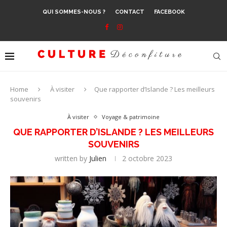
QUI SOMMES-NOUS ?
CONTACT
FACEBOOK
Home
À visiter
Que rapporter d’Islande ? Les meilleurs
souvenirs
À visiter
Voyage & patrimoine
QUE RAPPORTER D’ISLANDE ? LES MEILLEURS
SOUVENIRS
written by
Julien
2 octobre 2023