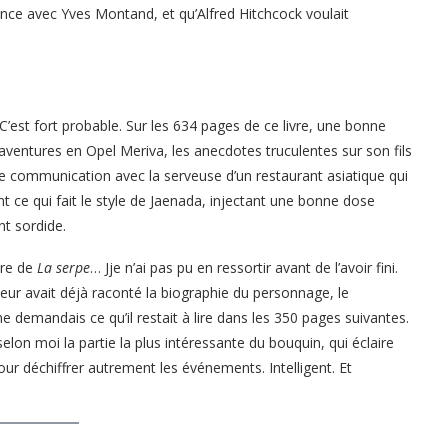
ance avec Yves Montand, et qu’Alfred Hitchcock voulait
’est fort probable. Sur les 634 pages de ce livre, une bonne
aventures en Opel Meriva, les anecdotes truculentes sur son fils
 communication avec la serveuse d’un restaurant asiatique qui
t ce qui fait le style de Jaenada, injectant une bonne dose
nt sordide.
ure de
La serpe
… Jje n’ai pas pu en ressortir avant de l’avoir fini.
auteur avait déjà raconté la biographie du personnage, le
 demandais ce qu’il restait à lire dans les 350 pages suivantes.
selon moi la partie la plus intéressante du bouquin, qui éclaire
ur déchiffrer autrement les événements. Intelligent. Et