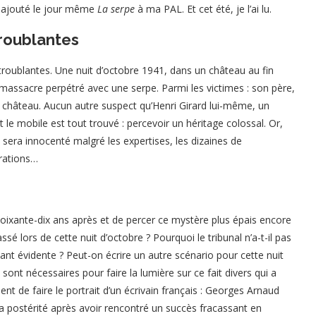
’ai ajouté le jour même
La serpe
à ma PAL. Et cet été, je l’ai lu.
troublantes
troublantes. Une nuit d’octobre 1941, dans un château au fin
n massacre perpétré avec une serpe. Parmi les victimes : son père,
u château. Aucun autre suspect qu’Henri Girard lui-même, un
le mobile est tout trouvé : percevoir un héritage colossal. Or,
l sera innocenté malgré les expertises, les dizaines de
arations…
 soixante-dix ans après et de percer ce mystère plus épais encore
sé lors de cette nuit d’octobre ? Pourquoi le tribunal n’a-t-il pas
tant évidente ? Peut-on écrire un autre scénario pour cette nuit
ont nécessaires pour faire la lumière sur ce fait divers qui a
nt de faire le portrait d’un écrivain français : Georges Arnaud
a postérité après avoir rencontré un succès fracassant en