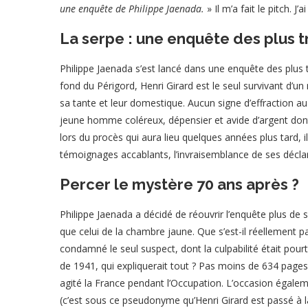
une enquête de Philippe Jaenada.
» Il m’a fait le pitch. J
La serpe : une enquête des plus 
Philippe Jaenada s’est lancé dans une enquête des plus 
fond du Périgord, Henri Girard est le seul survivant d’u
sa tante et leur domestique. Aucun signe d’effraction a
jeune homme coléreux, dépensier et avide d’argent dont 
lors du procès qui aura lieu quelques années plus tard, i
témoignages accablants, l’invraisemblance de ses décl
Percer le mystère 70 ans après ?
Philippe Jaenada a décidé de réouvrir l’enquête plus de
que celui de la chambre jaune. Que s’est-il réellement pas
condamné le seul suspect, dont la culpabilité était pour
de 1941, qui expliquerait tout ? Pas moins de 634 pages s
agité la France pendant l’Occupation. L’occasion égaleme
(c’est sous ce pseudonyme qu’Henri Girard est passé à l