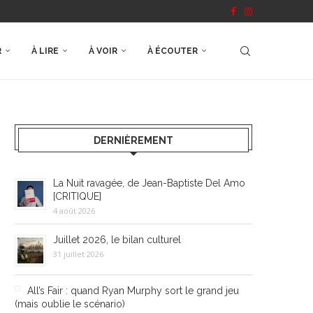
R
À LIRE
À VOIR
À ÉCOUTER
DERNIÈREMENT
La Nuit ravagée, de Jean-Baptiste Del Amo
[CRITIQUE]
4 août 2026
Juillet 2026, le bilan culturel
31 juillet 2026
All’s Fair : quand Ryan Murphy sort le grand jeu
(mais oublie le scénario)