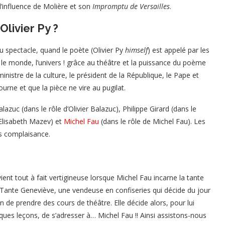
l’influence de Molière et son
Impromptu de Versailles
.
Olivier Py ?
 spectacle, quand le poète (Olivier Py
himself
) est appelé par les
 le monde, l’univers ! grâce au théâtre et la puissance du poème
inistre de la culture, le président de la République, le Pape et
rne et que la pièce ne vire au pugilat.
azuc (dans le rôle d’Olivier Balazuc), Philippe Girard (dans le
d’Elisabeth Mazev) et
Michel Fau
(dans le rôle de Michel Fau). Les
ns complaisance.
ient tout à fait vertigineuse lorsque Michel Fau incarne la tante
, Tante Geneviève, une vendeuse en confiseries qui décide du jour
 de prendre des cours de théâtre. Elle décide alors, pour lui
ues leçons, de s’adresser à… Michel Fau !! Ainsi assistons-nous