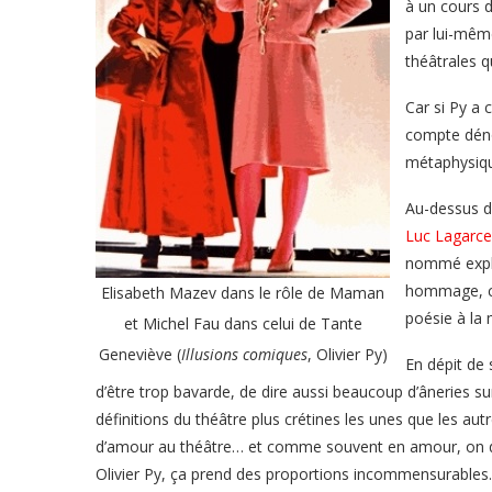
à un cours 
par lui-même
théâtrales q
Car si Py a c
compte dénon
métaphysique
Au-dessus de
Luc Lagarce
nommé expli
hommage, cel
Elisabeth Mazev dans le rôle de Maman
poésie à la 
et Michel Fau dans celui de Tante
Geneviève (
Illusions comiques
, Olivier Py)
En dépit de 
d’être trop bavarde, de dire aussi beaucoup d’âneries sur
définitions du théâtre plus crétines les unes que les aut
d’amour au théâtre… et comme souvent en amour, on dit
Olivier Py, ça prend des proportions incommensurables.