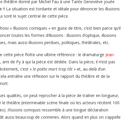
de théâtre donné par Michel Fau à une Tante Geneviève jouée
 !! La situation est tordante et idéale pour dénoncer les illusions
ui sont le sujet central de cette pièce.
hoisi « Illusions comiques » en guise de titre, c’est bien parce qu’il
cer toutes les formes d’illusions : illusions d’optique, illusions
s, mais aussi illusions perdues, politiques, théâtrales, etc.
 cette pièce flotte une ultime référence : le dramaturge
Jean-
, ami de Py à qui la pièce est dédiée. Dans la pièce, il n’est pas
citement, c’est «
le poète mort trop tôt
» et, au-delà d’un
a entraîne une réflexion sur le rapport du théâtre et de la
mort.
ses qualités, on peut reprocher à la pièce de traîner en longueur,
 le théâtre (interminable scène finale où les acteurs récitent 100
res).
Illusions comiques
ressemble à une longue déclaration
 aussi beaucoup de conneries. Alors quand en plus on s’appelle