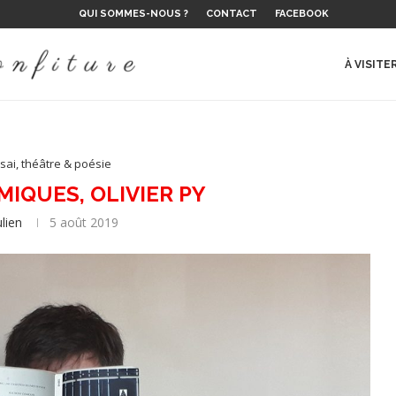
QUI SOMMES-NOUS ?
CONTACT
FACEBOOK
 LE...
E DE L’ÉTÉ ?
 SUR LE...
LAURENT...
NS
ES, D’EMIL...
 ET RÉALITÉ
..
À VISITE
sai, théâtre & poésie
MIQUES, OLIVIER PY
ulien
5 août 2019