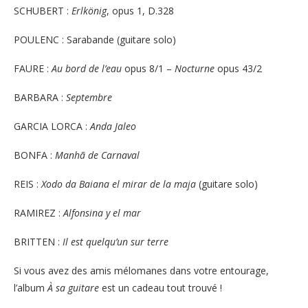
SCHUBERT :
Erlkönig
, opus 1, D.328
POULENC : Sarabande (guitare solo)
FAURE :
Au bord de l’eau
opus 8/1 –
Nocturne
opus 43/2
BARBARA :
Septembre
GARCIA LORCA :
Anda Jaleo
BONFA :
Manhã de Carnaval
REIS :
Xodo da Baiana el mirar de la maja
(guitare solo)
RAMIREZ :
Alfonsina y el mar
BRITTEN :
Il est quelqu’un sur terre
Si vous avez des amis mélomanes dans votre entourage,
l’album
À
sa guitare
est un cadeau tout trouvé !