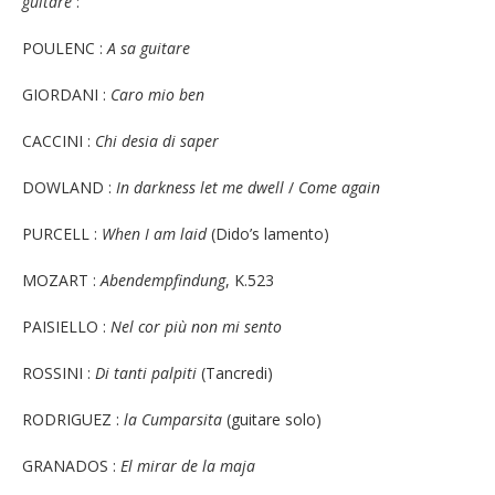
guitare
:
POULENC :
A sa guitare
GIORDANI :
Caro mio ben
CACCINI :
Chi desia di saper
DOWLAND :
In darkness let me dwell
/
Come again
PURCELL :
When I am laid
(Dido’s lamento)
MOZART :
Abendempfindung
, K.523
PAISIELLO :
Nel cor più non mi sento
ROSSINI :
Di tanti palpiti
(Tancredi)
RODRIGUEZ :
la Cumparsita
(guitare solo)
GRANADOS :
El mirar de la maja