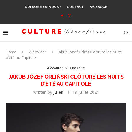
QUI SOMMES-NOUS ?
CONTACT
FACEBOOK
Home
À écouter
Jakub Józef Orliński clôture les Nuits
d’été au Capitole
À écouter
Classique
JAKUB JÓZEF ORLIŃSKI CLÔTURE LES NUITS
D’ÉTÉ AU CAPITOLE
written by
Julien
19 juillet 2021