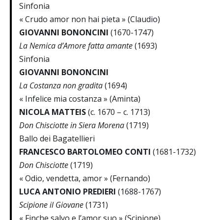
Sinfonia
« Crudo amor non hai pieta » (Claudio)
GIOVANNI BONONCINI
(1670-1747)
La Nemica d’Amore fatta amante
(1693)
Sinfonia
GIOVANNI BONONCINI
La Costanza non gradita
(1694)
« Infelice mia costanza » (Aminta)
NICOLA MATTEIS
(c. 1670 – c. 1713)
Don Chisciotte in Siera Morena
(1719)
Ballo dei Bagatellieri
FRANCESCO BARTOLOMEO CONTI
(1681-1732)
Don Chisciotte
(1719)
« Odio, vendetta, amor » (Fernando)
LUCA ANTONIO PREDIERI
(1688-1767)
Scipione il Giovane
(1731)
« Finche salvo e l’amor suo » (Scipione)