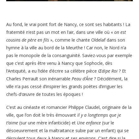
Au fond, le vrai point fort de Nancy, ce sont ses habitants ! La
fraternité n’est pas un mot en l’air, dans une ville où «
on est
cousins de père en fils
», comme le chante Oldelaf dans son
hymne à la ville au bord de la Meurthe ! Car non, le Nord n’a
pas le monopole de la consanguinité. Saviez-vous par exemple
que c’est après être venu à Nancy que Sophocle, dès
l’Antiquité, a eu l’idée d’écrire sa célèbre pièce
Œdipe Roi
? Et
Charles Perrault son inénarrable
Peau d’Âne
? Décidément, la
ville n’a pas cessé d’inspirer les grands poètes d’irriguer les
chefs-d’œuvre de toutes les époques !
C’est au cinéaste et romancier Philippe Claudel, originaire de la
ville, que l’on doit le très émouvant
Il y a longtemps que je
t’aime
(sur une mère infanticide) et
Une enfance
(sur le
désoeuvrement et la maltraitance subie par un enfant) qui se
déroulent tous deux à Nancy et ses environs. C’est dire si la