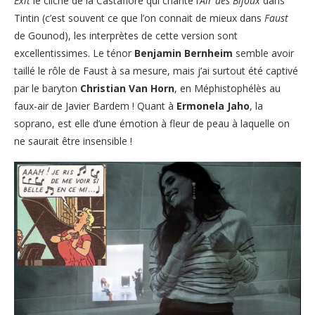
Exit
le cliché de la Castafiore qui chante l’
Air des Bijoux
dans
Tintin (c’est souvent ce que l’on connait de mieux dans
Faust
de Gounod), les interprètes de cette version sont
excellentissimes. Le ténor
Benjamin Bernheim
semble avoir
taillé le rôle de Faust à sa mesure, mais j’ai surtout été captivé
par le baryton
Christian Van Horn
, en Méphistophélès au
faux-air de Javier Bardem ! Quant à
Ermonela Jaho
, la
soprano, est elle d’une émotion à fleur de peau à laquelle on
ne saurait être insensible !