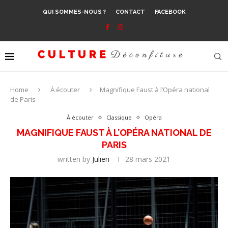
QUI SOMMES-NOUS ?
CONTACT
FACEBOOK
Home
À écouter
Magnifique Faust à l’Opéra national
de Paris
À écouter
Classique
Opéra
MAGNIFIQUE FAUST À L’OPÉRA NATIONAL DE
PARIS
written by
Julien
28 mars 2021