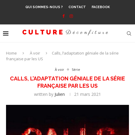
QUI SOMMES-NOUS ?
CONTACT
FACEBOOK
Home
À voir
Calls, l’adaptation géniale de la série
française par les US
À voir
Série
CALLS, L’ADAPTATION GÉNIALE DE LA SÉRIE
FRANÇAISE PAR LES US
written by
Julien
21 mars 2021