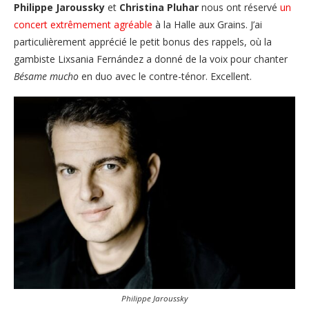
Philippe Jaroussky
et
Christina Pluhar
nous ont réservé
un
concert extrêmement agréable
à la Halle aux Grains. J’ai
particulièrement apprécié le petit bonus des rappels, où la
gambiste Lixsania Fernández a donné de la voix pour chanter
Bésame mucho
en duo avec le contre-ténor. Excellent.
Philippe Jaroussky