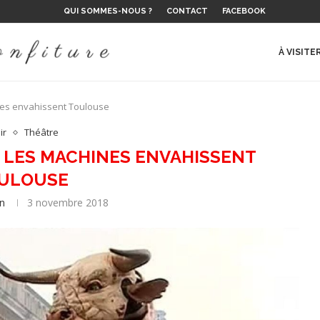
QUI SOMMES-NOUS ?
CONTACT
FACEBOOK
 LE...
E DE L’ÉTÉ ?
 SUR LE...
LAURENT...
NS
ES, D’EMIL...
 ET RÉALITÉ
..
À VISITE
nes envahissent Toulouse
ir
Théâtre
: LES MACHINES ENVAHISSENT
ULOUSE
en
3 novembre 2018