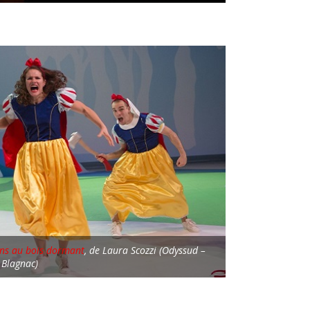
hons au bois dormant
, de Laura Scozzi (Odyssud –
Blagnac)