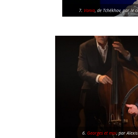
7.
Vania
, de Tchékhov, par le 
6.
Georges et moi
, par Alexi