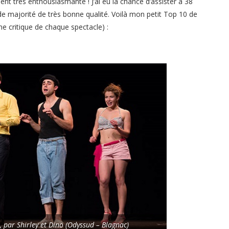
nt très enthousiasmante ! J’ai eu la chance d’assister à 38
de majorité de très bonne qualité. Voilà mon petit Top 10 de
une critique de chaque spectacle) :
, par Shirley et Dino (Odyssud – Blagnac)