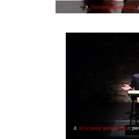
9.
Chansons surnaturelles
,
8.
S’il se passe quelque chose
, pa