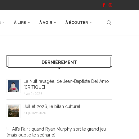
R
À LIRE
À VOIR
À ÉCOUTER
DERNIÈREMENT
La Nuit ravagée, de Jean-Baptiste Del Amo
[CRITIQUE]
4 août 2026
Juillet 2026, le bilan culturel
31 juillet 2026
All’s Fair : quand Ryan Murphy sort le grand jeu
(mais oublie le scénario)