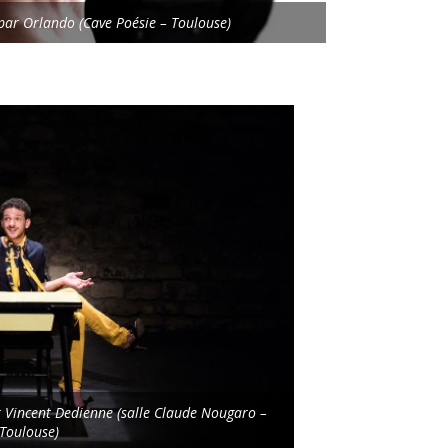
 par Orlando (Cave Poésie – Toulouse)
r Vincent Dedienne (salle Claude Nougaro –
Toulouse)