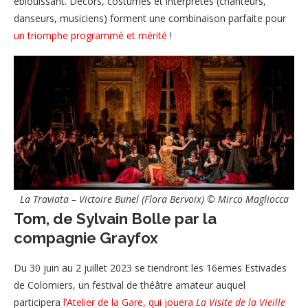
éblouissant. Décors, costumes et interprètes (chanteurs,
danseurs, musiciens) forment une combinaison parfaite pour
un triomphe programmé et mérité
!
La Traviata – Victoire Bunel (Flora Bervoix) © Mirco Magliocca
Tom, de Sylvain Bolle par la
compagnie Grayfox
Du 30 juin au 2 juillet 2023 se tiendront les 16emes Estivades
de Colomiers, un festival de théâtre amateur auquel
participera
l’Atelier de la Gare, qui jouera
La Visite de la Vieille