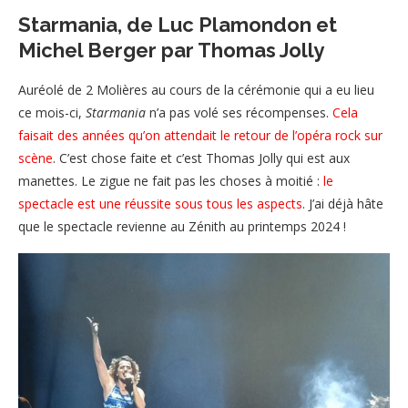
Starmania, de Luc Plamondon et
Michel Berger par Thomas Jolly
Auréolé de 2 Molières au cours de la cérémonie qui a eu lieu
ce mois-ci,
Starmania
n’a pas volé ses récompenses.
Cela
faisait des années qu’on attendait le retour de l’opéra rock sur
scène
. C’est chose faite et c’est Thomas Jolly qui est aux
manettes. Le zigue ne fait pas les choses à moitié :
le
spectacle est une réussite sous tous les aspects
. J’ai déjà hâte
que le spectacle revienne au Zénith au printemps 2024 !