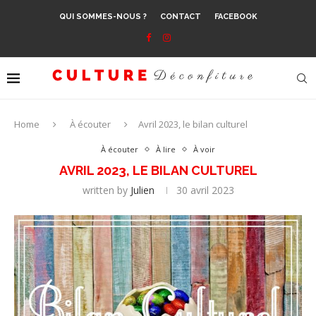
QUI SOMMES-NOUS ?
CONTACT
FACEBOOK
Home
À écouter
Avril 2023, le bilan culturel
À écouter
À lire
À voir
AVRIL 2023, LE BILAN CULTUREL
written by
Julien
30 avril 2023